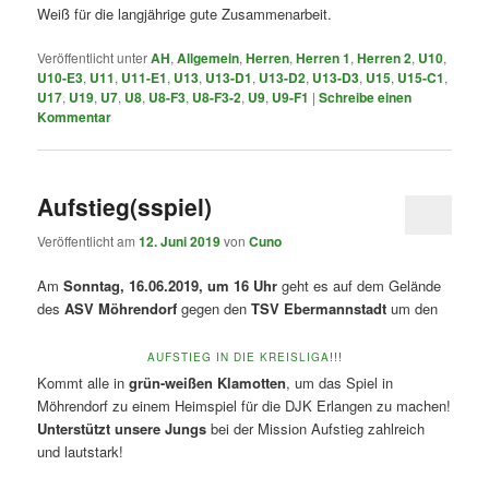
Weiß für die langjährige gute Zusammenarbeit.
Veröffentlicht unter
AH
,
Allgemein
,
Herren
,
Herren 1
,
Herren 2
,
U10
,
U10-E3
,
U11
,
U11-E1
,
U13
,
U13-D1
,
U13-D2
,
U13-D3
,
U15
,
U15-C1
,
U17
,
U19
,
U7
,
U8
,
U8-F3
,
U8-F3-2
,
U9
,
U9-F1
|
Schreibe einen
Kommentar
Aufstieg(sspiel)
Veröffentlicht am
12. Juni 2019
von
Cuno
Am
Sonntag, 16.06.2019, um 16 Uhr
geht es auf dem Gelände
des
ASV Möhrendorf
gegen den
TSV Ebermannstadt
um den
AUFSTIEG IN DIE KREISLIGA
!!!
Kommt alle in
grün-weißen Klamotten
, um das Spiel in
Möhrendorf zu einem Heimspiel für die DJK Erlangen zu machen!
Unterstützt unsere Jungs
bei der Mission Aufstieg zahlreich
und lautstark!