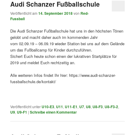
Audi Schanzer Fußballschule
Veröffentlicht am
14. September 2018
von
Red-
Fussball
Die Audi Schanzer Fußballschule hat uns in den höchsten Tönen
gelobt und macht daher auch im kommenden Jahr
vom 02.09.19 – 06.09.19 wieder Station bei uns auf dem Gelände
um das Fußballcamp für Kinder durchzuführen.
Sichert Euch heute schon einen der lukrativen Startplätze für
2019 und meldet Euch rechtzeitig an.
Alle weiteren Infos findet Ihr hier: https://www.audi-schanzer-
fussballschule.de/kontakt/
Veröffentlicht unter
U10-E3
,
U11
,
U11-E1
,
U7
,
U8
,
U8-F3
,
U8-F3-2
,
U9
,
U9-F1
|
Schreibe einen Kommentar