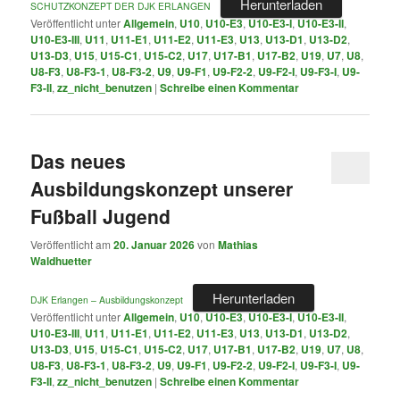
Herunterladen
SCHUTZKONZEPT DER DJK ERLANGEN
Veröffentlicht unter
Allgemein
,
U10
,
U10-E3
,
U10-E3-I
,
U10-E3-II
,
U10-E3-III
,
U11
,
U11-E1
,
U11-E2
,
U11-E3
,
U13
,
U13-D1
,
U13-D2
,
U13-D3
,
U15
,
U15-C1
,
U15-C2
,
U17
,
U17-B1
,
U17-B2
,
U19
,
U7
,
U8
,
U8-F3
,
U8-F3-1
,
U8-F3-2
,
U9
,
U9-F1
,
U9-F2-2
,
U9-F2-I
,
U9-F3-I
,
U9-
F3-II
,
zz_nicht_benutzen
|
Schreibe einen Kommentar
Das neues
Ausbildungskonzept unserer
Fußball Jugend
Veröffentlicht am
20. Januar 2026
von
Mathias
Waldhuetter
Herunterladen
DJK Erlangen – Ausbildungskonzept
Veröffentlicht unter
Allgemein
,
U10
,
U10-E3
,
U10-E3-I
,
U10-E3-II
,
U10-E3-III
,
U11
,
U11-E1
,
U11-E2
,
U11-E3
,
U13
,
U13-D1
,
U13-D2
,
U13-D3
,
U15
,
U15-C1
,
U15-C2
,
U17
,
U17-B1
,
U17-B2
,
U19
,
U7
,
U8
,
U8-F3
,
U8-F3-1
,
U8-F3-2
,
U9
,
U9-F1
,
U9-F2-2
,
U9-F2-I
,
U9-F3-I
,
U9-
F3-II
,
zz_nicht_benutzen
|
Schreibe einen Kommentar