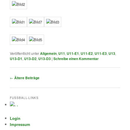
Veröffentlicht unter
Allgemein
,
U11
,
U11-E1
,
U11-E2
,
U11-E3
,
U13
,
U13-D1
,
U13-D2
,
U13-D3
|
Schreibe einen Kommentar
Beitragsnavigation
←
Ältere Beiträge
FUSSBALL-LINKS
.
Login
Impressum