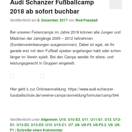
Audi Schanzer Fußballcamp
2018 ab sofort buchbar
Veröffentlicht am
8. Dezember 2017
von
Red-Fussball
Bei unseren Feriencamps im Jahre 2018 können alle Jungen und
Mädchen der Jahrgänge 2005 – 2012 teilnehmen
(Sondervereinbarungen ausgenommen). Dabei ist egal, ob Ihr
gerade erst mit dem Fußball spielen angefangen habt oder schon
länger im Verein spielt. Bei den Camps werdet Ihr alters- und
leistungsgerecht in Gruppen eingeteilt.
Hier geht´s zur Onlineanmeldung: https://www.audi-schanzer-
fussballschule.de/vereine-camps/anmeldung/formular/camp/544
Veröffentlicht unter
Allgemein
,
U10
,
U10-E3
,
U11
,
U11-E1
,
U13
,
U13-
D1
,
U13-D2
,
U13-D3
,
U15
,
U15-C1
,
U7
,
U8
,
U8-F3
,
U8-F3-2
,
U9
,
U9-
F1
|
Schreibe einen Kommentar