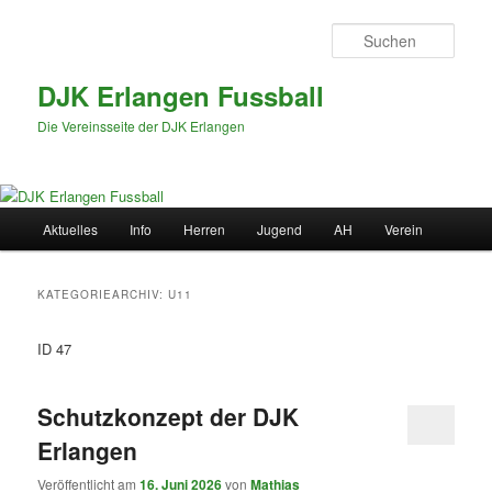
Zum
Zum
primären
sekundären
Such
Inhalt
Inhalt
springen
springen
DJK Erlangen Fussball
Die Vereinsseite der DJK Erlangen
Hauptmenü
Aktuelles
Info
Herren
Jugend
AH
Verein
KATEGORIEARCHIV:
U11
ID 47
Schutzkonzept der DJK
Erlangen
Veröffentlicht am
16. Juni 2026
von
Mathias