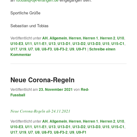
Sportliche Grüße
Sebastian und Tobias
Veröffentlicht unter
AH
,
Allgemein
,
Herren
,
Herren 1
,
Herren 2
,
U10
,
U10-E3
,
U11
,
U11-E1
,
U13
,
U13-D1
,
U13-D2
,
U13-D3
,
U15
,
U15-C1
,
U17
,
U19
,
U7
,
U8
,
U8-F3
,
U8-F3-2
,
U9
,
U9-F1
|
Schreibe einen
Kommentar
Neue Corona-Regeln
Veröffentlicht am
23. November 2021
von
Red-
Fussball
Neue Corona-Regeln ab 24.11.2021
Veröffentlicht unter
AH
,
Allgemein
,
Herren
,
Herren 1
,
Herren 2
,
U10
,
U10-E3
,
U11
,
U11-E1
,
U13
,
U13-D1
,
U13-D2
,
U13-D3
,
U15
,
U15-C1
,
U17
,
U19
,
U7
,
U8
,
U8-F3
,
U8-F3-2
,
U9
,
U9-F1