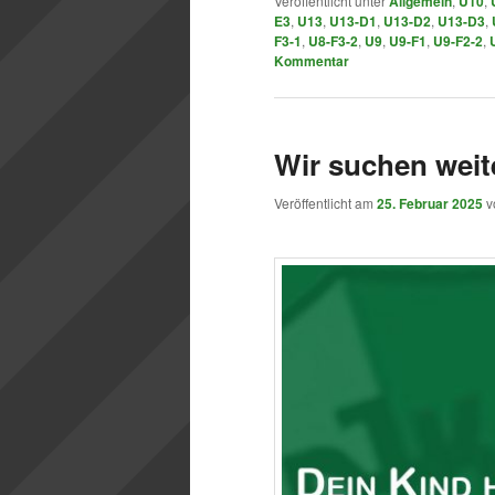
Veröffentlicht unter
Allgemein
,
U10
,
E3
,
U13
,
U13-D1
,
U13-D2
,
U13-D3
,
F3-1
,
U8-F3-2
,
U9
,
U9-F1
,
U9-F2-2
,
Kommentar
Wir suchen wei
Veröffentlicht am
25. Februar 2025
v