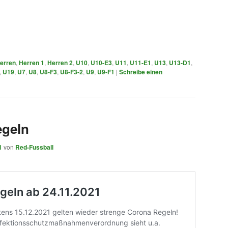
erren
,
Herren 1
,
Herren 2
,
U10
,
U10-E3
,
U11
,
U11-E1
,
U13
,
U13-D1
,
,
U19
,
U7
,
U8
,
U8-F3
,
U8-F3-2
,
U9
,
U9-F1
|
Schreibe einen
geln
1
von
Red-Fussball