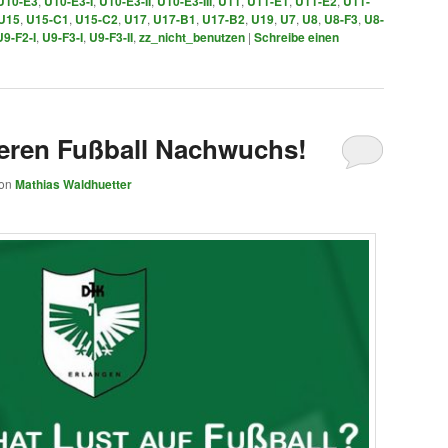
U10-E3
,
U10-E3-I
,
U10-E3-II
,
U10-E3-III
,
U11
,
U11-E1
,
U11-E2
,
U11-
U15
,
U15-C1
,
U15-C2
,
U17
,
U17-B1
,
U17-B2
,
U19
,
U7
,
U8
,
U8-F3
,
U8-
U9-F2-I
,
U9-F3-I
,
U9-F3-II
,
zz_nicht_benutzen
|
Schreibe einen
teren Fußball Nachwuchs!
on
Mathias Waldhuetter