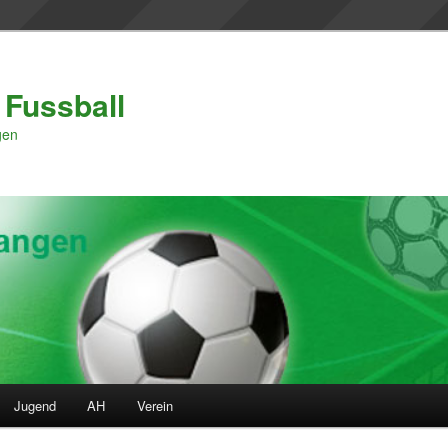
 Fussball
gen
Jugend
AH
Verein