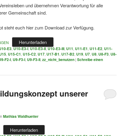
reinsleben und übernehmen Verantwortung für alle
erer Gemeinschaft sind.
pt steht euch hier zum Download zur Verfügung.
Herunterladen
NGEN
U10-E3
,
U10-E3-I
,
U10-E3-II
,
U10-E3-III
,
U11
,
U11-E1
,
U11-E2
,
U11-
U15
,
U15-C1
,
U15-C2
,
U17
,
U17-B1
,
U17-B2
,
U19
,
U7
,
U8
,
U8-F3
,
U8-
U9-F2-I
,
U9-F3-I
,
U9-F3-II
,
zz_nicht_benutzen
|
Schreibe einen
ildungskonzept unserer
on
Mathias Waldhuetter
Herunterladen