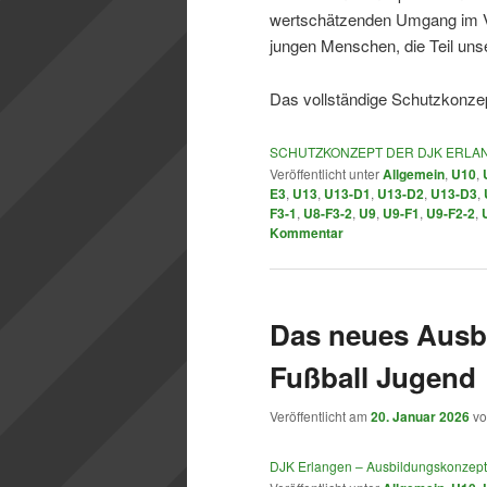
wertschätzenden Umgang im Ve
jungen Menschen, die Teil uns
Das vollständige Schutzkonze
SCHUTZKONZEPT DER DJK ERLA
Veröffentlicht unter
Allgemein
,
U10
,
E3
,
U13
,
U13-D1
,
U13-D2
,
U13-D3
,
F3-1
,
U8-F3-2
,
U9
,
U9-F1
,
U9-F2-2
,
Kommentar
Das neues Ausb
Fußball Jugend
Veröffentlicht am
20. Januar 2026
v
DJK Erlangen – Ausbildungskonzept