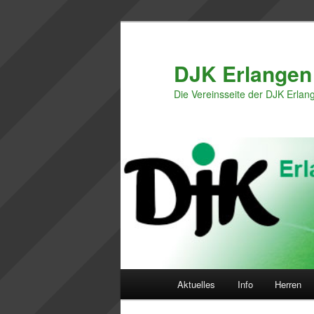
Zum
Zum
primären
sekundären
Inhalt
Inhalt
DJK Erlangen
springen
springen
Die Vereinsseite der DJK Erlan
Hauptmenü
Aktuelles
Info
Herren