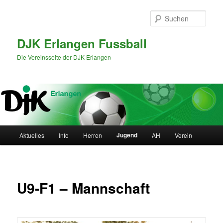
Zum
primären
Such
Inhalt
springen
DJK Erlangen Fussball
Die Vereinsseite der DJK Erlangen
Hauptmenü
Jugend
Aktuelles
Info
Herren
AH
Verein
U9-F1 – Mannschaft