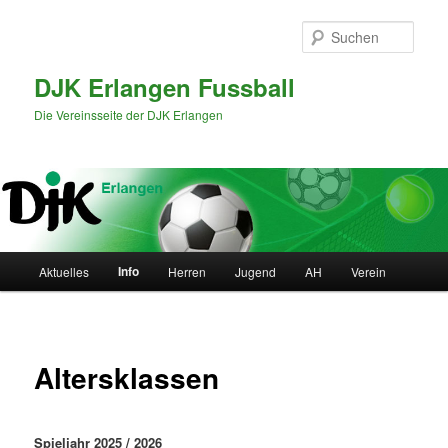
Zum
primären
Such
Inhalt
springen
DJK Erlangen Fussball
Die Vereinsseite der DJK Erlangen
Hauptmenü
Info
Aktuelles
Herren
Jugend
AH
Verein
Altersklassen
Spieljahr 2025 / 2026