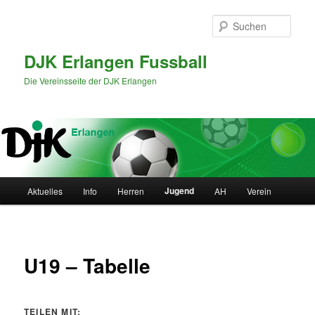
Zum
primären
Such
Inhalt
springen
DJK Erlangen Fussball
Die Vereinsseite der DJK Erlangen
Hauptmenü
Jugend
Aktuelles
Info
Herren
AH
Verein
U19 – Tabelle
TEILEN MIT: