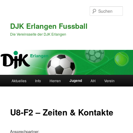
Zum
primären
Such
Inhalt
springen
DJK Erlangen Fussball
Die Vereinsseite der DJK Erlangen
Hauptmenü
Jugend
Aktuelles
Info
Herren
AH
Verein
U8-F2 – Zeiten & Kontakte
Ansprechpartner: