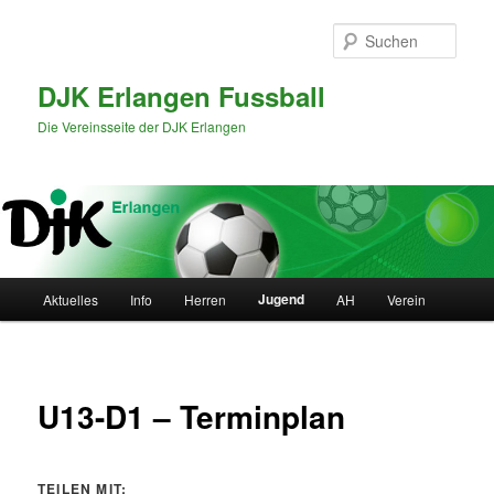
Zum
primären
Such
Inhalt
springen
DJK Erlangen Fussball
Die Vereinsseite der DJK Erlangen
Hauptmenü
Jugend
Aktuelles
Info
Herren
AH
Verein
U13-D1 – Terminplan
TEILEN MIT: