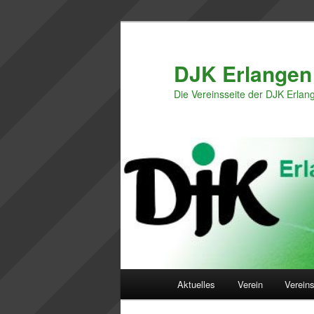
Zum
primären
Inhalt
DJK Erlangen
springen
Die Vereinsseite der DJK Erlan
Hauptmenü
Aktuelles
Verein
Vereins