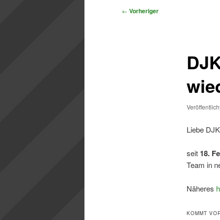
Beitragsnavigation
←
Vorheriger
DJK
wie
Veröffentlic
Liebe DJK-
seit
18. F
Team in n
Näheres
h
KOMMT VOR