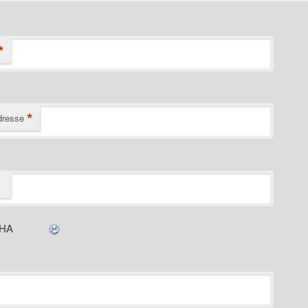
*
*
dresse