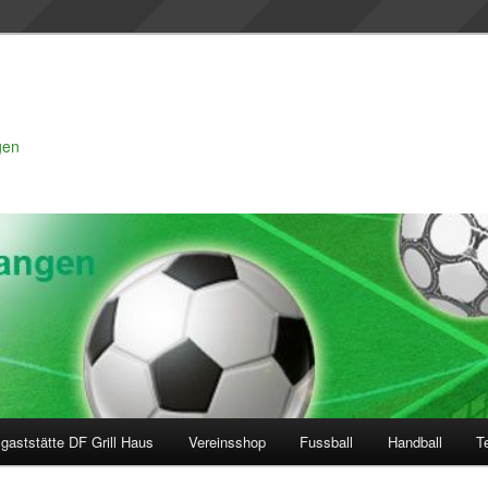
gen
gaststätte DF Grill Haus
Vereinsshop
Fussball
Handball
T