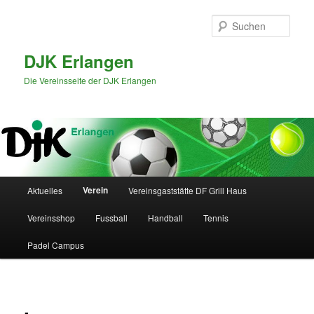
Zum
primären
Such
Inhalt
springen
DJK Erlangen
Die Vereinsseite der DJK Erlangen
Hauptmenü
Verein
Aktuelles
Vereinsgaststätte DF Grill Haus
Vereinsshop
Fussball
Handball
Tennis
Padel Campus