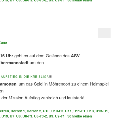
Cuno
 16 Uhr
geht es auf dem Gelände des
ASV
Ebermannstadt
um den
AUFSTIEG IN DIE KREISLIGA
!!!
lamotten
, um das Spiel in Möhrendorf zu einem Heimspiel
en!
 der Mission Aufstieg zahlreich und lautstark!
erren
,
Herren 1
,
Herren 2
,
U10
,
U10-E3
,
U11
,
U11-E1
,
U13
,
U13-D1
,
,
U19
,
U7
,
U8
,
U8-F3
,
U8-F3-2
,
U9
,
U9-F1
|
Schreibe einen