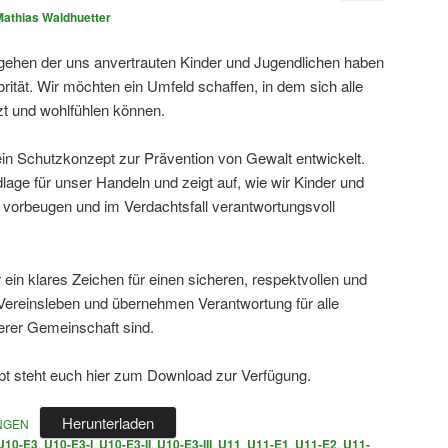
Mathias Waldhuetter
gehen der uns anvertrauten Kinder und Jugendlichen haben
orität. Wir möchten ein Umfeld schaffen, in dem sich alle
tzt und wohlfühlen können.
n Schutzkonzept zur Prävention von Gewalt entwickelt.
dlage für unser Handeln und zeigt auf, wie wir Kinder und
 vorbeugen und im Verdachtsfall verantwortungsvoll
ein klares Zeichen für einen sicheren, respektvollen und
reinsleben und übernehmen Verantwortung für alle
erer Gemeinschaft sind.
pt steht euch hier zum Download zur Verfügung.
Herunterladen
NGEN
U10-E3
,
U10-E3-I
,
U10-E3-II
,
U10-E3-III
,
U11
,
U11-E1
,
U11-E2
,
U11-