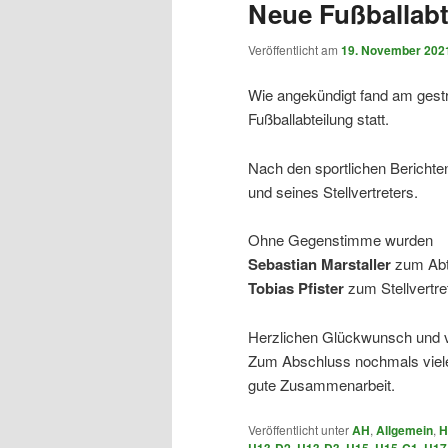
Neue Fußballabt
Veröffentlicht am
19. November 202
Wie angekündigt fand am gest
Fußballabteilung statt.
Nach den sportlichen Berichte
und seines Stellvertreters.
Ohne Gegenstimme wurden
Sebastian Marstaller
zum Abte
Tobias Pfister
zum Stellvertre
Herzlichen Glückwunsch und v
Zum Abschluss nochmals viele
gute Zusammenarbeit.
Veröffentlicht unter
AH
,
Allgemein
,
H
U13-D2
,
U13-D3
,
U15
,
U15-C1
,
U17