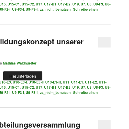
U15
,
U15-C1
,
U15-C2
,
U17
,
U17-B1
,
U17-B2
,
U19
,
U7
,
U8
,
U8-F3
,
U8-
U9-F2-I
,
U9-F3-I
,
U9-F3-II
,
zz_nicht_benutzen
|
Schreibe einen
ildungskonzept unserer
on
Mathias Waldhuetter
Herunterladen
U10-E3
,
U10-E3-I
,
U10-E3-II
,
U10-E3-III
,
U11
,
U11-E1
,
U11-E2
,
U11-
U15
,
U15-C1
,
U15-C2
,
U17
,
U17-B1
,
U17-B2
,
U19
,
U7
,
U8
,
U8-F3
,
U8-
U9-F2-I
,
U9-F3-I
,
U9-F3-II
,
zz_nicht_benutzen
|
Schreibe einen
Abteilungsversammlung