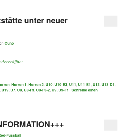
stätte unter neuer
on
Cuno
edereröffnet
erren
,
Herren 1
,
Herren 2
,
U10
,
U10-E3
,
U11
,
U11-E1
,
U13
,
U13-D1
,
,
U19
,
U7
,
U8
,
U8-F3
,
U8-F3-2
,
U9
,
U9-F1
|
Schreibe einen
INFORMATION+++
Red-Fussball