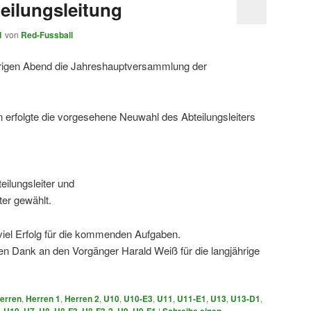
eilungsleitung
1
von
Red-Fussball
rigen Abend die Jahreshauptversammlung der
n erfolgte die vorgesehene Neuwahl des Abteilungsleiters
ilungsleiter und
ter gewählt.
iel Erfolg für die kommenden Aufgaben.
n Dank an den Vorgänger Harald Weiß für die langjährige
erren
,
Herren 1
,
Herren 2
,
U10
,
U10-E3
,
U11
,
U11-E1
,
U13
,
U13-D1
,
,
U19
,
U7
,
U8
,
U8-F3
,
U8-F3-2
,
U9
,
U9-F1
|
Schreibe einen