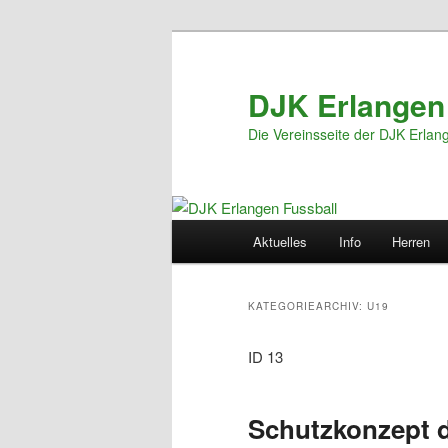
Zum
Zum
primären
sekundären
Inhalt
Inhalt
DJK Erlangen
springen
springen
Die Vereinsseite der DJK Erlan
Hauptmenü
Aktuelles
Info
Herren
KATEGORIEARCHIV:
U19
ID 13
Schutzkonzept 