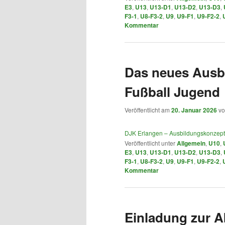
E3
,
U13
,
U13-D1
,
U13-D2
,
U13-D3
,
F3-1
,
U8-F3-2
,
U9
,
U9-F1
,
U9-F2-2
,
Kommentar
Das neues Ausb
Fußball Jugend
Veröffentlicht am
20. Januar 2026
v
DJK Erlangen – Ausbildungskonzept
Veröffentlicht unter
Allgemein
,
U10
,
E3
,
U13
,
U13-D1
,
U13-D2
,
U13-D3
,
F3-1
,
U8-F3-2
,
U9
,
U9-F1
,
U9-F2-2
,
Kommentar
Einladung zur 