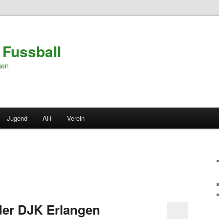
 Fussball
gen
Jugend
AH
Verein
der DJK Erlangen