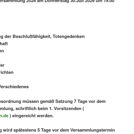
ersammlung 2026 am Donnerstag 30.Juli 2026 um 19.00
ng der Beschlußfähigkeit, Totengedenken
haft
en
er
ichten
Verschiedenes
gesordnung müssen gemäß Satzung 7 Tage vor dem
lung, schriftlich beim 1. Vorsitzenden (
n.de
) eingereicht werden.
 wird spätestens 5 Tage vor dem Versam­mlungs­termin