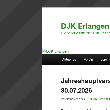
Zum
Zum
primären
sekundären
Inhalt
Inhalt
DJK Erlangen
springen
springen
Die Vereinsseite der DJK Erlan
Hauptmenü
Aktuelles
Verein
Verein
Jahreshauptver
30.07.2026
Veröffentlicht am
4. Juli 2026
von
M.D