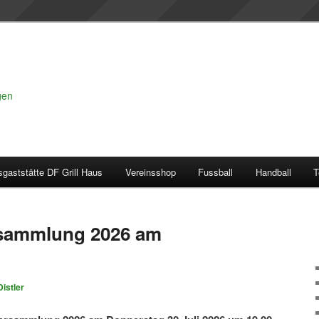
gen
sgaststätte DF Grill Haus
Vereinsshop
Fussball
Handball
T
sammlung 2026 am
istler