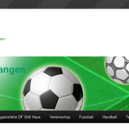
gen
gaststätte DF Grill Haus
Vereinsshop
Fussball
Handball
T