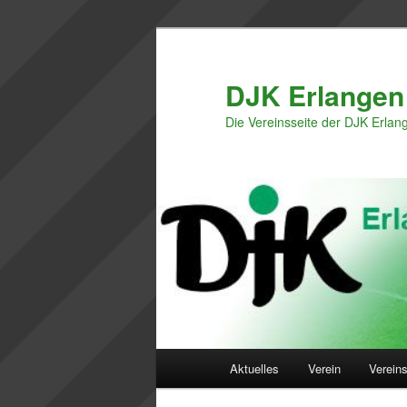
Zum
Zum
primären
sekundären
Inhalt
Inhalt
DJK Erlangen
springen
springen
Die Vereinsseite der DJK Erlan
Hauptmenü
Aktuelles
Verein
Vereins