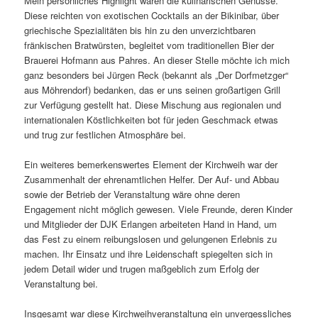
Mein persönliches Highlight waren die kulinarischen Genüsse.
Diese reichten von exotischen Cocktails an der Bikinibar, über
griechische Spezialitäten bis hin zu den unverzichtbaren
fränkischen Bratwürsten, begleitet vom traditionellen Bier der
Brauerei Hofmann aus Pahres. An dieser Stelle möchte ich mich
ganz besonders bei Jürgen Reck (bekannt als „Der Dorfmetzger“
aus Möhrendorf) bedanken, das er uns seinen großartigen Grill
zur Verfügung gestellt hat. Diese Mischung aus regionalen und
internationalen Köstlichkeiten bot für jeden Geschmack etwas
und trug zur festlichen Atmosphäre bei.
Ein weiteres bemerkenswertes Element der Kirchweih war der
Zusammenhalt der ehrenamtlichen Helfer. Der Auf- und Abbau
sowie der Betrieb der Veranstaltung wäre ohne deren
Engagement nicht möglich gewesen. Viele Freunde, deren Kinder
und Mitglieder der DJK Erlangen arbeiteten Hand in Hand, um
das Fest zu einem reibungslosen und gelungenen Erlebnis zu
machen. Ihr Einsatz und ihre Leidenschaft spiegelten sich in
jedem Detail wider und trugen maßgeblich zum Erfolg der
Veranstaltung bei.
Insgesamt war diese Kirchweihveranstaltung ein unvergessliches