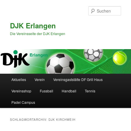
Zum
Zum
primären
sekundären
Such
Inhalt
Inhalt
springen
springen
DJK Erlangen
Die Vereinsseite der DJK Erlangen
Hauptmenü
Aktuelles
Verein
Vereinsgaststätte DF Grill Haus
Vereinsshop
Fussball
Handball
Tennis
Padel Campus
SCHLAGWORTARCHIV:
DJK KIRCHWEIH