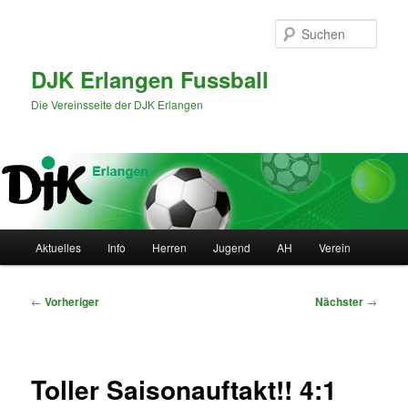
Zum
primären
Such
Inhalt
springen
DJK Erlangen Fussball
Die Vereinsseite der DJK Erlangen
Hauptmenü
Aktuelles
Info
Herren
Jugend
AH
Verein
Beitragsnavigation
←
Vorheriger
Nächster
→
Toller Saisonauftakt!! 4:1