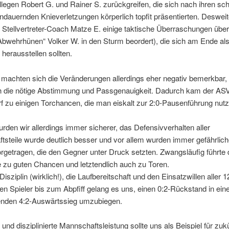
legen Robert G. und Rainer S. zurückgreifen, die sich nach ihren s
ndauernden Knieverletzungen körperlich topfit präsentierten. Desweit
 Stellvertreter-Coach Matze E. einige taktische Überraschungen überl
bwehrhünen“ Volker W. in den Sturm beordert), die sich am Ende als
 herausstellen sollten.
machten sich die Veränderungen allerdings eher negativ bemerkbar, 
ch die nötige Abstimmung und Passgenauigkeit. Dadurch kam der AS
 zu einigen Torchancen, die man eiskalt zur 2:0-Pausenführung nutz
den wir allerdings immer sicherer, das Defensivverhalten aller
steile wurde deutlich besser und vor allem wurden immer gefährlich
orgetragen, die den Gegner unter Druck setzten. Zwangsläufig führte 
 zu guten Chancen und letztendlich auch zu Toren.
isziplin (wirklich!), die Laufbereitschaft und den Einsatzwillen aller 1
en Spieler bis zum Abpfiff gelang es uns, einen 0:2-Rückstand in ein
nden 4:2-Auswärtssieg umzubiegen.
e und disziplinierte Mannschaftsleistung sollte uns als Beispiel für zuk