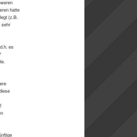
chweren
eren hatte
egt (z.B.
 sehr
d.h. es
V
te.
ere
diese
2
en
ünftige