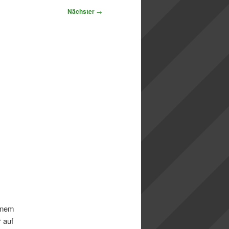
Nächster
→
einem
 auf