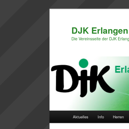
Zum
primären
Inhalt
DJK Erlangen
springen
Die Vereinsseite der DJK Erlan
Hauptmenü
Aktuelles
Info
Herren