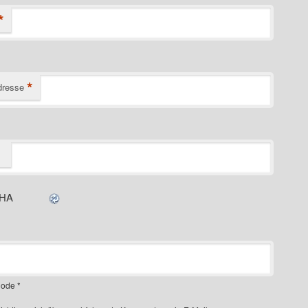
*
*
dresse
ode
*