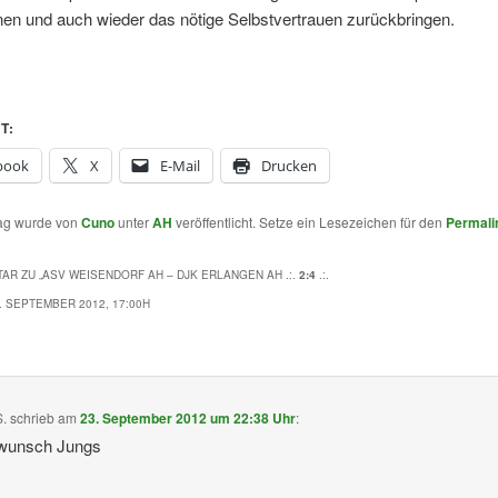
nen und auch wieder das nötige Selbstvertrauen zurückbringen.
T:
book
X
E-Mail
Drucken
rag wurde von
Cuno
unter
AH
veröffentlicht. Setze ein Lesezeichen für den
Permali
AR ZU „
ASV WEISENDORF AH – DJK ERLANGEN AH .:.
2:4
.:.
. SEPTEMBER 2012, 17:00H
S.
schrieb
am
23. September 2012 um 22:38 Uhr
:
wunsch Jungs