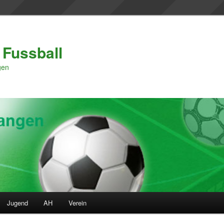
 Fussball
gen
Jugend
AH
Verein