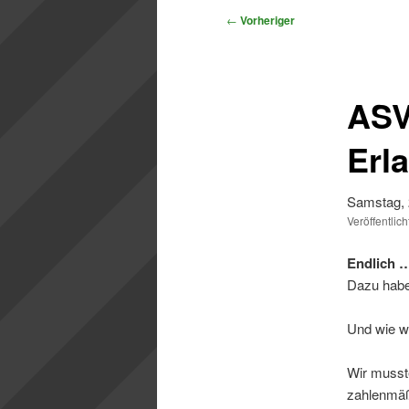
Beitragsnavigation
←
Vorheriger
ASV
Erl
Samstag, 
Veröffentlic
Endlich … 
Dazu habe
Und wie wi
Wir musste
zahlenmäßi