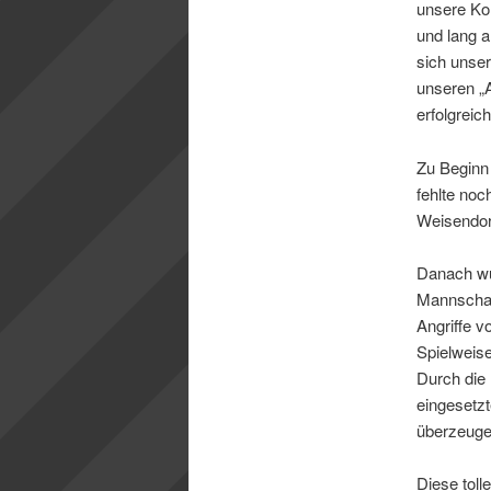
unsere Kol
und lang a
sich unser
unseren „A
erfolgreich
Zu Beginn 
fehlte no
Weisendorf
Danach wur
Mannschaft
Angriffe v
Spielweise
Durch die D
eingesetzt
überzeuge
Diese toll