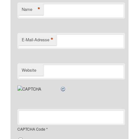
*
Name
*
E-Mail-Adresse
Website
CAPTCHA Code
*