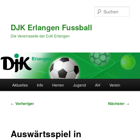
Zum
primären
Such
Inhalt
springen
DJK Erlangen Fussball
Die Vereinsseite der DJK Erlangen
Hauptmenü
Aktuelles
Info
Herren
Jugend
AH
Verein
Beitragsnavigation
←
Vorheriger
Nächster
→
Auswärtsspiel in