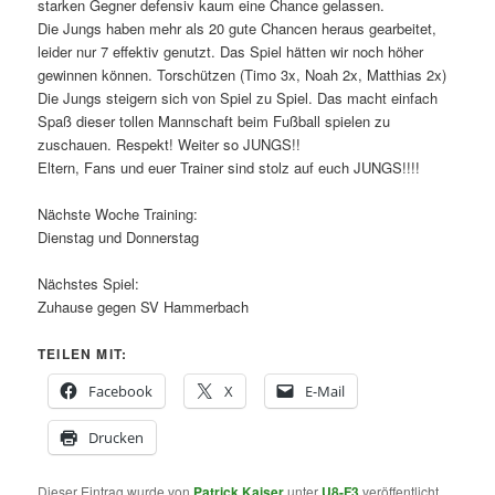
starken Gegner defensiv kaum eine Chance gelassen.
Die Jungs haben mehr als 20 gute Chancen heraus gearbeitet,
leider nur 7 effektiv genutzt. Das Spiel hätten wir noch höher
gewinnen können. Torschützen (Timo 3x, Noah 2x, Matthias 2x)
Die Jungs steigern sich von Spiel zu Spiel. Das macht einfach
Spaß dieser tollen Mannschaft beim Fußball spielen zu
zuschauen. Respekt! Weiter so JUNGS!!
Eltern, Fans und euer Trainer sind stolz auf euch JUNGS!!!!
Nächste Woche Training:
Dienstag und Donnerstag
Nächstes Spiel:
Zuhause gegen SV Hammerbach
TEILEN MIT:
Facebook
X
E-Mail
Drucken
Dieser Eintrag wurde von
Patrick Kaiser
unter
U8-F3
veröffentlicht.