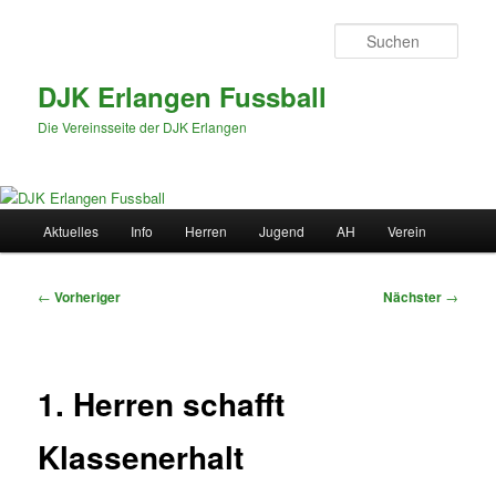
Zum
primären
Such
Inhalt
springen
DJK Erlangen Fussball
Die Vereinsseite der DJK Erlangen
Hauptmenü
Aktuelles
Info
Herren
Jugend
AH
Verein
Beitragsnavigation
←
Vorheriger
Nächster
→
1. Herren schafft
Klassenerhalt