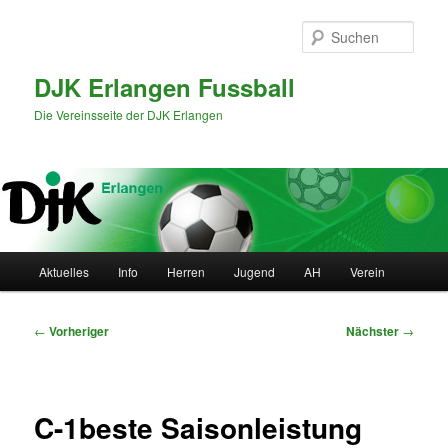
Zum
primären
Such
Inhalt
springen
DJK Erlangen Fussball
Die Vereinsseite der DJK Erlangen
Hauptmenü
Aktuelles
Info
Herren
Jugend
AH
Verein
Beitragsnavigation
←
Vorheriger
Nächster
→
C-1beste Saisonleistung