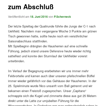
zum Abschluß
Veröffentlicht am
18. Juni 2016
von
P.Scherneck
Der letzte Spieltag der Qualirunde führte die Jungs der C-1 nach
Uehlfeld. Nachdem man vergangene Woche 3 Punkte am grünen
Tisch gewonnen hatte, sollte heute noch ein versöhnlicher
Saisonabschluss stattfinden.
Mit Spielbeginn drängten die Hausherren auf eine schnelle
Führung, jedoch stand unsere Defensive heute wieder richtig
sattelfest und konnte den Sturmlauf der Uehlfelder vorerst
unterbinden.
Im Verlauf der Begegnung erarbeiteten wir uns immer mehr
Feldvorteile und kamen auch über unseren pfeilschnellen Büffel
immer wieder gefährlich vor das Gehäuse der Hausherren. In der
25. Spielminute wurde Nico unsanft vom Ball getrennt und wir
bekamen einen Freistoß zugesprochen. Unser „Capitano“
schnappte sich die Kugel und zimmerte diese aus gut 25 Metern
direkt unter die Latte zur umjubelten Führung für die
Wiesenwegbuben. In Gedanken war man wahrscheinlich schon in