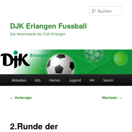
Zum
primären
Such
Inhalt
springen
DJK Erlangen Fussball
Die Vereinsseite der DJK Erlangen
Hauptmenü
Aktuelles
Info
Herren
Jugend
AH
Verein
Beitragsnavigation
←
Vorheriger
Nächster
→
2.Runde der