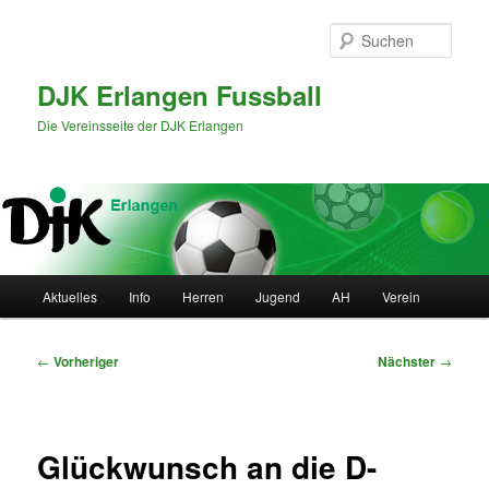
Zum
primären
Such
Inhalt
springen
DJK Erlangen Fussball
Die Vereinsseite der DJK Erlangen
Hauptmenü
Aktuelles
Info
Herren
Jugend
AH
Verein
Beitragsnavigation
←
Vorheriger
Nächster
→
Glückwunsch an die D-