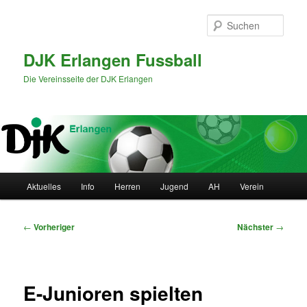
Zum
primären
Such
Inhalt
springen
DJK Erlangen Fussball
Die Vereinsseite der DJK Erlangen
Hauptmenü
Aktuelles
Info
Herren
Jugend
AH
Verein
Beitragsnavigation
←
Vorheriger
Nächster
→
E-Junioren spielten