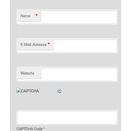
*
Name
*
E-Mail-Adresse
Website
CAPTCHA Code
*