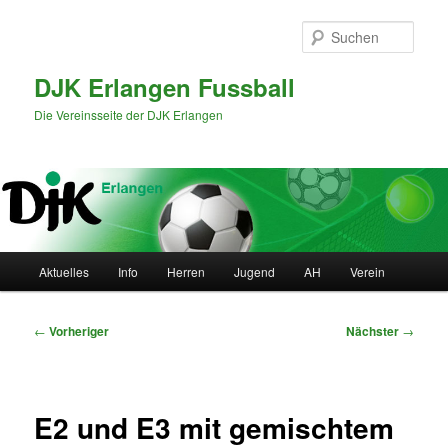
Zum
primären
Such
Inhalt
springen
DJK Erlangen Fussball
Die Vereinsseite der DJK Erlangen
Hauptmenü
Aktuelles
Info
Herren
Jugend
AH
Verein
Beitragsnavigation
←
Vorheriger
Nächster
→
E2 und E3 mit gemischtem