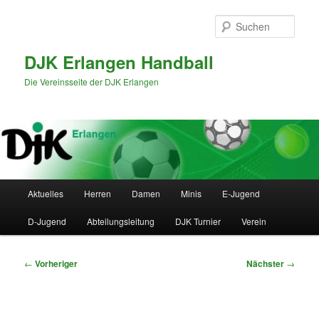
Zum
primären
Such
Inhalt
springen
DJK Erlangen Handball
Die Vereinsseite der DJK Erlangen
Hauptmenü
Aktuelles
Herren
Damen
Minis
E-Jugend
D-Jugend
Abteilungsleitung
DJK Turnier
Verein
Beitragsnavigation
←
Vorheriger
Nächster
→