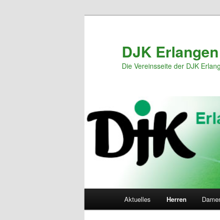
Zum
primären
Inhalt
DJK Erlangen
springen
Die Vereinsseite der DJK Erlan
Hauptmenü
Aktuelles
Herren
Dame