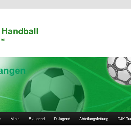
 Handball
gen
n
Minis
E-Jugend
D-Jugend
Abteilungsleitung
DJK Tur