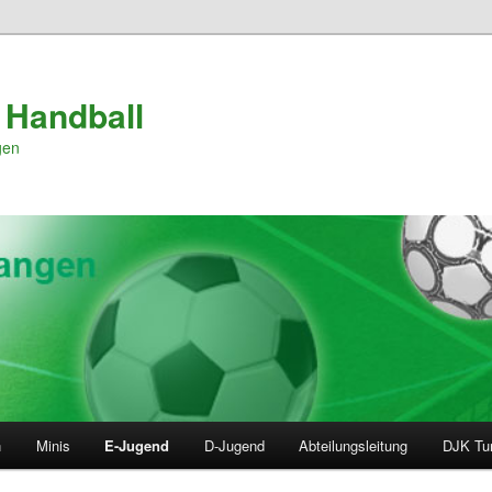
 Handball
gen
n
Minis
E-Jugend
D-Jugend
Abteilungsleitung
DJK Tur