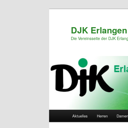
Zum
primären
Inhalt
DJK Erlangen
springen
Die Vereinsseite der DJK Erlan
Hauptmenü
Aktuelles
Herren
Dame