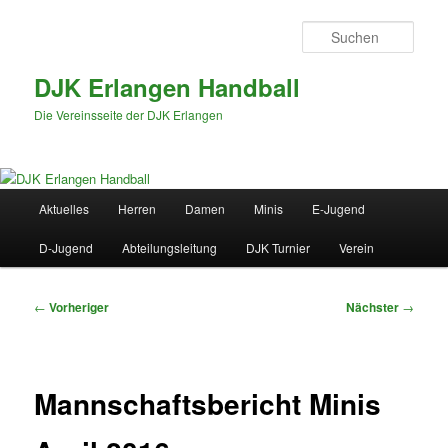
Zum
primären
Such
Inhalt
springen
DJK Erlangen Handball
Die Vereinsseite der DJK Erlangen
Hauptmenü
Aktuelles
Herren
Damen
Minis
E-Jugend
D-Jugend
Abteilungsleitung
DJK Turnier
Verein
Beitragsnavigation
←
Vorheriger
Nächster
→
Mannschaftsbericht Minis