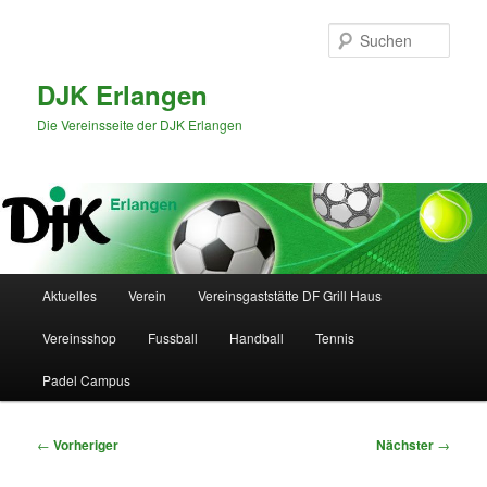
Zum
primären
Such
Inhalt
springen
DJK Erlangen
Die Vereinsseite der DJK Erlangen
Hauptmenü
Aktuelles
Verein
Vereinsgaststätte DF Grill Haus
Vereinsshop
Fussball
Handball
Tennis
Padel Campus
Beitragsnavigation
←
Vorheriger
Nächster
→