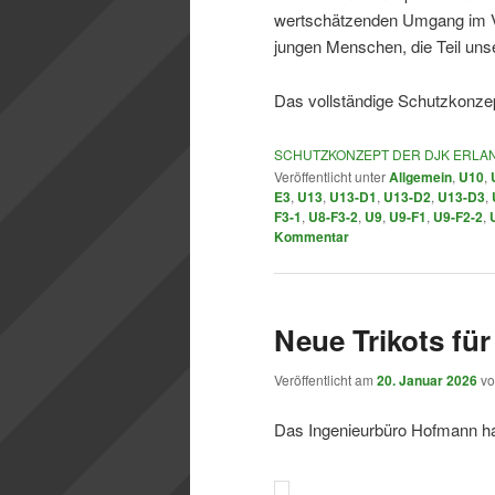
wertschätzenden Umgang im Ve
jungen Menschen, die Teil uns
Das vollständige Schutzkonze
SCHUTZKONZEPT DER DJK ERLA
Veröffentlicht unter
Allgemein
,
U10
,
E3
,
U13
,
U13-D1
,
U13-D2
,
U13-D3
,
F3-1
,
U8-F3-2
,
U9
,
U9-F1
,
U9-F2-2
,
Kommentar
Neue Trikots fü
Veröffentlicht am
20. Januar 2026
v
Das Ingenieurbüro Hofmann hat