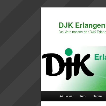
Zum
Zum
primären
sekundären
Inhalt
Inhalt
DJK Erlangen
springen
springen
Die Vereinsseite der DJK Erlan
Hauptmenü
Aktuelles
Info
Herren