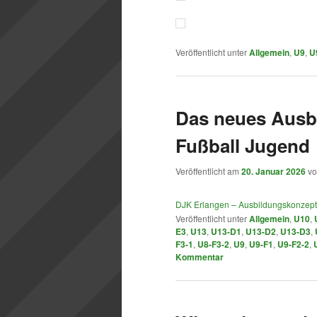
Veröffentlicht unter
Allgemein
,
U9
,
U
Das neues Ausb
Fußball Jugend
Veröffentlicht am
20. Januar 2026
v
DJK Erlangen – Ausbildungskonzept
Veröffentlicht unter
Allgemein
,
U10
,
E3
,
U13
,
U13-D1
,
U13-D2
,
U13-D3
,
F3-1
,
U8-F3-2
,
U9
,
U9-F1
,
U9-F2-2
,
Kommentar