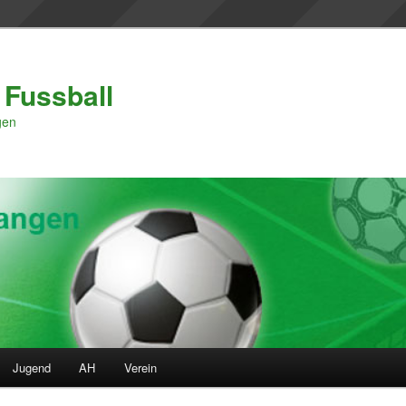
 Fussball
gen
Jugend
AH
Verein