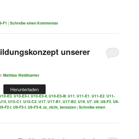
9-F1
|
Schreibe einen Kommentar
ildungskonzept unserer
on
Mathias Waldhuetter
Herunterladen
U10-E3
,
U10-E3-I
,
U10-E3-II
,
U10-E3-III
,
U11
,
U11-E1
,
U11-E2
,
U11-
U15
,
U15-C1
,
U15-C2
,
U17
,
U17-B1
,
U17-B2
,
U19
,
U7
,
U8
,
U8-F3
,
U8-
U9-F2-I
,
U9-F3-I
,
U9-F3-II
,
zz_nicht_benutzen
|
Schreibe einen