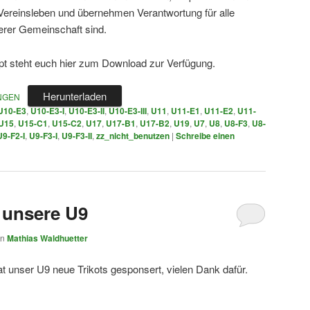
reinsleben und übernehmen Verantwortung für alle
erer Gemeinschaft sind.
pt steht euch hier zum Download zur Verfügung.
Herunterladen
NGEN
U10-E3
,
U10-E3-I
,
U10-E3-II
,
U10-E3-III
,
U11
,
U11-E1
,
U11-E2
,
U11-
U15
,
U15-C1
,
U15-C2
,
U17
,
U17-B1
,
U17-B2
,
U19
,
U7
,
U8
,
U8-F3
,
U8-
U9-F2-I
,
U9-F3-I
,
U9-F3-II
,
zz_nicht_benutzen
|
Schreibe einen
r unsere U9
on
Mathias Waldhuetter
 unser U9 neue Trikots gesponsert, vielen Dank dafür.